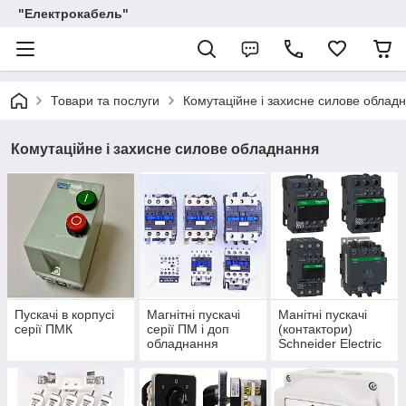
"Електрокабель"
Товари та послуги
Комутаційне і захисне силове облад
Комутаційне і захисне силове обладнання
Пускачі в корпусі
Магнітні пускачі
Манітні пускачі
серії ПМК
серії ПМ і доп
(контактори)
обладнання
Schneider Electric