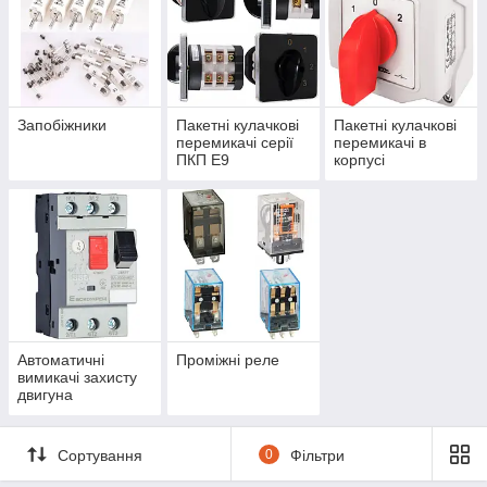
Запобіжники
Пакетні кулачкові
Пакетні кулачкові
перемикачі серії
перемикачі в
ПКП Е9
корпусі
Автоматичні
Проміжні реле
вимикачі захисту
двигуна
Сортування
0
Фільтри