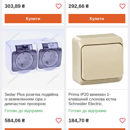
303,89
292,66
₴
₴
Купити
Купити
Sedar Plus розетка подвійна
Prima IP20 вимикач 1-
із заземленням сіра з
клавішний слонова кістка
димчастою прозорою
Schneider Electric,
кришкою IP44, Schneider
WDE001110
Готово до відправки
Готово до відправки
Electric
584,06
184,70
₴
₴