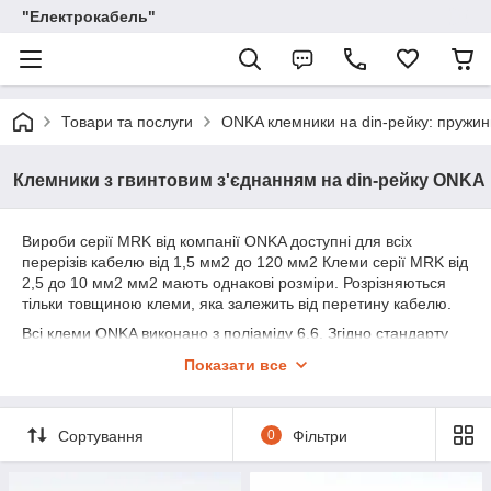
"Електрокабель"
Товари та послуги
ONKA клемники на din-рейку: пружинн
Клемники з гвинтовим з'єднанням на din-рейку ONKA
Вироби серії MRK від компанії ONKA доступні для всіх
перерізів кабелю від 1,5 мм2 до 120 мм2 Клеми серії MRK від
2,5 до 10 мм2 мм2 мають однакові розміри. Розрізняються
тільки товщиною клеми, яка залежить від перетину кабелю.
Всі клеми ONKA виконано з поліаміду 6.6. Згідно стандарту
вони належать до групи V2 по вогнестійкості.
Показати все
На виробах нової серії MRK від 2,5 до 10 мм2 мм2
застосовуються ізольовані перемички. Слідом за
заземлюючими клемниками 4 і 10 мм2, було розпочато
Сортування
0
Фільтри
виробництво заземлюючих клем 16 і 35 мм2.
Ще однією новинкою серії MRK є вимірювальна (тестова) та