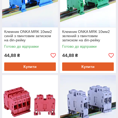
Клемник ONKA MRK 10мм2
Клемник ONKA MRK 10мм2
синій з гвинтовим затиском
зелений з гвинтовим
на din-рейку
затиском на din-рейку
Готово до відправки
Готово до відправки
44,88
44,88
₴
₴
Купити
Купити