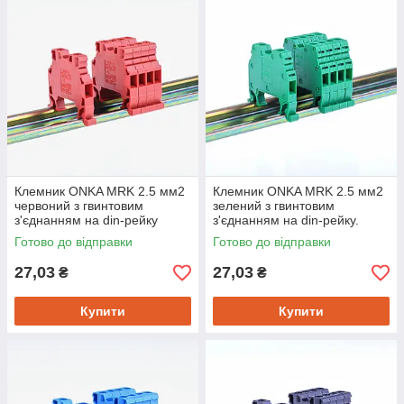
роздільна клема «MRK TEST-10». Її можна легко з'єднати
знімною перемичкою. За допомогою встановлених тестових
гнізд, можна проводити замір шляхом введення штекерів
вимірювальних приладів у тестові гнізда.
Так як в даній вимірювальної клемі велику кількість рухомих
елементів, клеми від компанії ONKA повністю закриті, і це є
відмінною рисою даної продукції і підвищує її значущість. На
прикладі клем від інших виробників з однією відкритою
стороною, ми бачимо, що рухливі елементи розсипаються і
випадають, що повністю виключено для виробів компанії
ONKA.
Клемник ONKA MRK 2.5 мм2
Клемник ONKA MRK 2.5 мм2
червоний з гвинтовим
зелений з гвинтовим
з'єднанням на din-рейку
з'єднанням на din-рейку.
Готово до відправки
Готово до відправки
27,03
27,03
₴
₴
Купити
Купити