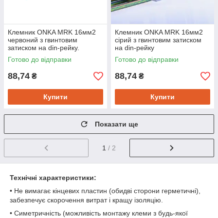
Клемник ONKA MRK 16мм2
Клемник ONKA MRK 16мм2
червоний з гвинтовим
сірий з гвинтовим затиском
затиском на din-рейку.
на din-рейку
Готово до відправки
Готово до відправки
88,74
88,74
₴
₴
Купити
Купити
Показати ще
1
/ 2
Технічні характеристики:
• Не вимагає кінцевих пластин (обидві сторони герметичні),
забезпечує скорочення витрат і кращу ізоляцію.
• Симетричність (можливість монтажу клеми з будь-якої