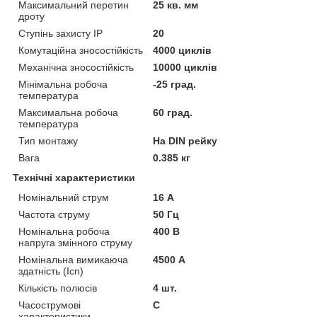
Максимальний перетин
25 кв. мм
дроту
Ступінь захисту IP
20
Комутаційна зносостійкість
4000 циклів
Механічна зносостійкість
10000 циклів
Мінімальна робоча
-25 град.
температура
Максимальна робоча
60 град.
температура
Тип монтажу
На DIN рейку
Вага
0.385 кг
Технічні характеристики
Номінальний струм
16 А
Частота струму
50 Гц
Номінальна робоча
400 В
напруга змінного струму
Номінальна вимикаюча
4500 А
здатність (Icn)
Кількість полюсів
4 шт.
Часострумові
C
характеристики