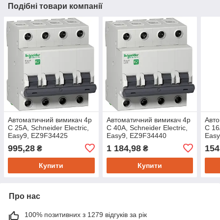
Подібні товари компанії
Автоматичний вимикач 4p
Автоматичний вимикач 4p
Авто
C 25A, Schneider Electric,
C 40A, Schneider Electric,
C 16
Easy9, EZ9F34425
Easy9, EZ9F34440
Easy
995,28
1 184,98
154
₴
₴
Купити
Купити
Про нас
100% позитивних з 1279 відгуків за рік