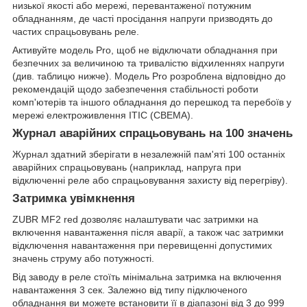
низької якості або мережі, перевантаженої потужним
обладнанням, де часті просідання напруги призводять до
частих спрацьовувань реле.
Активуйте модель Pro, щоб не відключати обладнання при
безпечних за величиною та тривалістю відхиленнях напруги
(див. таблицю нижче). Модель Pro розроблена відповідно до
рекомендацій щодо забезпечення стабільності роботи
комп'ютерів та іншого обладнання до перешкод та перебоїв у
мережі електроживлення ITIC (CBEMA).
Журнал аварійних спрацьовувань на 100 значень
Журнал здатний зберігати в незалежній пам'яті 100 останніх
аварійних спрацьовувань (наприклад, напруга при
відключенні реле або спрацьовування захисту від перегріву).
Затримка увімкнення
ZUBR MF2 red дозволяє налаштувати час затримки на
включення навантаження після аварії, а також час затримки
відключення навантаження при перевищенні допустимих
значень струму або потужності.
Від заводу в реле стоїть мінімальна затримка на включення
навантаження 3 сек. Залежно від типу підключеного
обладнання ви можете встановити її в діапазоні від 3 до 999