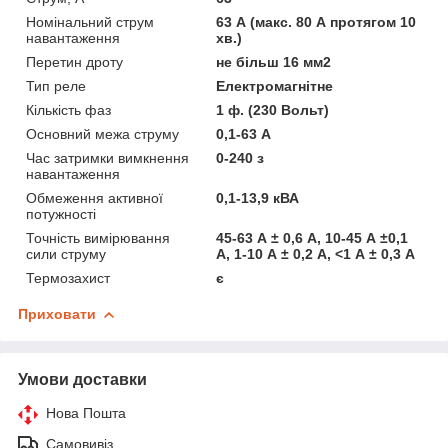
Номінальний струм
63 А (макс. 80 А протягом 10
навантаження
хв.)
Перетин дроту
не більш 16 мм2
Тип реле
Електромагнітне
Кількість фаз
1 ф. (230 Вольт)
Основний межа струму
0,1-63 А
Час затримки вимкнення
0-240 з
навантаження
Обмеження активної
0,1-13,9 кВА
потужності
Точність вимірювання
45-63 А ± 0,6 А, 10-45 А ±0,1
сили струму
А, 1-10 А ± 0,2 А, <1 А ± 0,3 А
Термозахист
є
Приховати
Умови доставки
Нова Пошта
Самовивіз