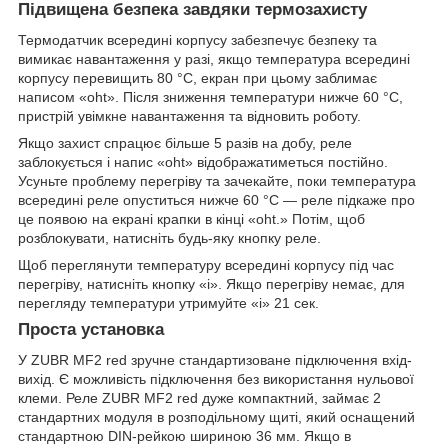
Підвищена безпека завдяки термозахисту
Термодатчик всередині корпусу забезпечує безпеку та
вимикає навантаження у разі, якщо температура всередині
корпусу перевищить 80 °С, екран при цьому заблимає
написом «oht». Після зниження температури нижче 60 °С,
пристрій увімкне навантаження та відновить роботу.
Якщо захист спрацює більше 5 разів на добу, реле
заблокується і напис «oht» відображатиметься постійно.
Усуньте проблему перегріву та зачекайте, поки температура
всередині реле опуститься нижче 60 °С — реле підкаже про
це появою на екрані крапки в кінці «oht.» Потім, щоб
розблокувати, натисніть будь-яку кнопку реле.
Щоб переглянути температуру всередині корпусу під час
перегріву, натисніть кнопку «i». Якщо перегріву немає, для
перегляду температури утримуйте «i» 21 сек.
Проста установка
У ZUBR MF2 red зручне стандартизоване підключення вхід-
вихід. Є можливість підключення без використання нульової
клеми. Реле ZUBR MF2 red дуже компактний, займає 2
стандартних модуля в розподільному щиті, який оснащений
стандартною DIN-рейкою шириною 36 мм. Якщо в