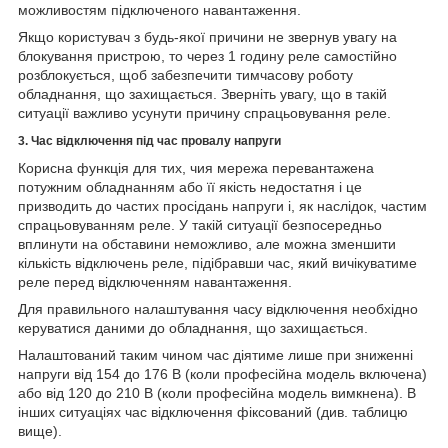
можливостям підключеного навантаження.
Якщо користувач з будь-якої причини не звернув увагу на
блокування пристрою, то через 1 годину реле самостійно
розблокується, щоб забезпечити тимчасову роботу
обладнання, що захищається. Зверніть увагу, що в такій
ситуації важливо усунути причину спрацьовування реле.
3. Час відключення під час провалу напруги
Корисна функція для тих, чия мережа перевантажена
потужним обладнанням або її якість недостатня і це
призводить до частих просідань напруги і, як наслідок, частим
спрацьовуванням реле. У такій ситуації безпосередньо
вплинути на обставини неможливо, але можна зменшити
кількість відключень реле, підібравши час, який вичікуватиме
реле перед відключенням навантаження.
Для правильного налаштування часу відключення необхідно
керуватися даними до обладнання, що захищається.
Налаштований таким чином час діятиме лише при зниженні
напруги від 154 до 176 В (коли професійна модель включена)
або від 120 до 210 В (коли професійна модель вимкнена). В
інших ситуаціях час відключення фіксований (див. таблицю
вище).