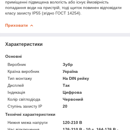
приміщенні підвищена вологість або існує ймовірність
попадання води на пристрій, тоді щиток повинен відповідати
класу захисту IP55 (згідно ГОСТ 14254).
Приховати
Характеристики
Основні
Виробник
Зубр
Країна виробник
Україна
Тип монтажу
На DIN рейку
Дисплей
Так
Індикація
Цифрова
Колір світлодіода
Червоний
Ступінь захисту IP
20
Технічні характеристики
Нижня межа напруги
120-210 В
Час відключення
176-210 В - 10 с, 164-176 В -