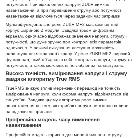
потужності. При відхиленнях напруги ZUBR вимкне
навантаження, а при перевищенні струму або потужності
навантаження відключиться через заданий час затримки.
Мультифункціональне реле ZUBR MF2 має компактний
корпус шириною 2 модуля. Завдяки трьом цифровим
екранам, одночасно відображає значення напруги, струму і
потужності, що дуже зручно при контролі всіх параметрів
одночасно. У режимі очікування доступна можливість
налаштування яскравості екрану. У реле ZUBR MF2 широкий
функціонал, який об'єднав в собі: контроль напруги, струму та
потужності, а також можливість поглиблених налаштувань.
Висока точність вимірювання напруги і струму
завдяки алгоритму True RMS
TrueRMS знижує вплив мережевих перешкод на точність
вимірювання напруги, коли форма напруги відрізняється від
синусоїди. Завдяки цьому алгоритму реле вимкне
навантаження до того, як стрибок напруги негативно вплине
на підключені прилади.
Професійна модель часу вимкнення
навантаження
Професійна модель корисна для мережі змінного струму