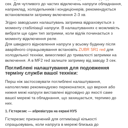
сек. Для чутливого до частих відключень напруги обладнання,
наприклад, холодильників і кондиціонерів, рекомендується
встановлювати затримку включення 2-3 хв.
Згідно заводських налаштувань затримка відраховується з
моменту стабілізації напруги. В налаштуваннях є можливість
вибрати ще один тип затримки, коли відлік починається з
моменту відключення реле.
Для швидкого відновлення напруги у всьому будинку після
аварійного спрацьовування встановіть
ZUBR SR1 red
для
холодильної техніки, вимогливої до тривалості затримки на
включення. А в MF2 red залиште затримку від заводу 3 сек.
Поглиблені налаштування для подовження
терміну служби вашої техніки:
Перш ніж застосовувати поглиблені налаштування,
наполегливо рекомендуємо переконатися, що верхня або
нижня межі напруги виставлені відповідно до якості саме
вашої мережі та обладнання, що захищається, терпимо до
них.
1. Гістерезис — абревіатура на екрані HУS
Гістерезис призначений для оптимізації кількості
спрацьовувань, коли напруга в мережі близька до