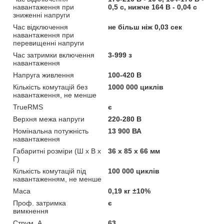
навантаження при
0,5 с, нижче 164 В - 0,04 с
зниженні напруги
Час відключення
не більш ніж 0,03 сек
навантаження при
перевищенні напруги
Час затримки включення
3-999 з
навантаження
Напруга живлення
100-420 В
Кількість комутацій без
1000 000 циклів
навантаження, не менше
TrueRMS
є
Верхня межа напруги
220-280 В
Номінальна потужність
13 900 ВА
навантаження
Габаритні розміри (Ш х В х
36 х 85 х 66 мм
Г)
Кількість комутацій під
100 000 циклів
навантаженням, не менше
Маса
0,19 кг ±10%
Проф. затримка
є
вимкнення
Струм, А
63