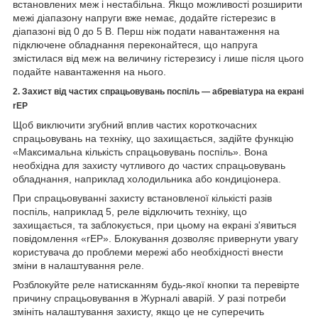
встановлених меж і нестабільна. Якщо можливості розширити
межі діапазону напруги вже немає, додайте гістерезис в
діапазоні від 0 до 5 В. Перш ніж подати навантаження на
підключене обладнання переконайтеся, що напруга
змістилася від меж на величину гістерезису і лише після цього
подайте навантаження на нього.
2. Захист від частих спрацьовувань поспіль — абревіатура на екрані
rEP
Щоб виключити згубний вплив частих короткочасних
спрацьовувань на техніку, що захищається, задійте функцію
«Максимальна кількість спрацьовувань поспіль». Вона
необхідна для захисту чутливого до частих спрацьовувань
обладнання, наприклад холодильника або кондиціонера.
При спрацьовуванні захисту встановленої кількісті разів
поспіль, наприклад 5, реле відключить техніку, що
захищається, та заблокується, при цьому на екрані з'явиться
повідомлення «rEP». Блокування дозволяє привернути увагу
користувача до проблеми мережі або необхідності внести
зміни в налаштування реле.
Розблокуйте реле натисканням будь-якої кнопки та перевірте
причину спрацьовування в Журналі аварій. У разі потреби
змініть налаштування захисту, якщо це не суперечить