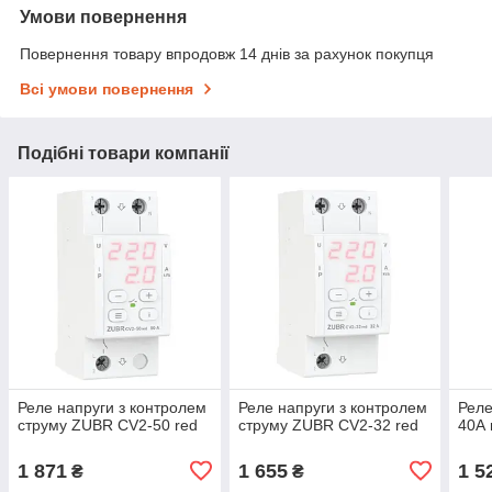
Умови повернення
Повернення товару впродовж 14 днів за рахунок покупця
Всі умови повернення
Подібні товари компанії
Реле напруги з контролем
Реле напруги з контролем
Реле
струму ZUBR CV2-50 red
струму ZUBR CV2-32 red
40А 
1 871
1 655
1 5
₴
₴