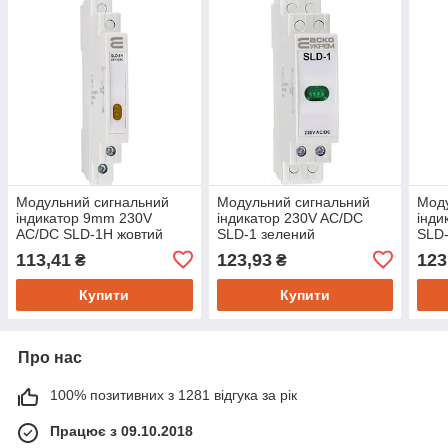
Модульний сигнальний
Модульний сигнальний
Моду
індикатор 9mm 230V
індикатор 230V AC/DC
інди
AC/DC SLD-1H жовтий
SLD-1 зелений
SLD-
113,41
123,93
123
₴
₴
Купити
Купити
Про нас
100% позитивних з 1281 відгука за рік
Працює з 09.10.2018