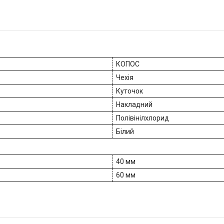
КОПОС
Чехія
Куточок
Накладний
Полівінілхлорид
Білий
40 мм
60 мм