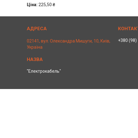
Ціна:
225,50 ₴
+380 (98)
02141, вул. Олександра Мишуги, 10, Київ,
Україна
"Електрокабель"