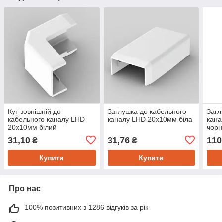
Кут зовнішній до
Заглушка до кабельного
Загл
кабельного каналу LHD
каналу LHD 20x10мм біла
кан
20x10мм білий
чорн
31,10
31,76
110
₴
₴
Купити
Купити
Про нас
100% позитивних з 1286 відгуків за рік