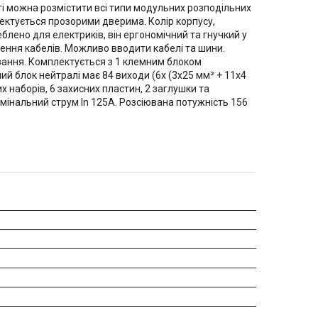
иті можна розмістити всі типи модульних розподільних
лектується прозорими дверима. Колір корпусу,
лено для електриків, він ергономічний та гнучкий у
ння кабелів. Можливо вводити кабелі та шини.
вання. Комплектується з 1 клемним блоком
й блок нейтралі має 84 виходи (6x (3x25 мм² + 11x4
 наборів, 6 захисних пластин, 2 заглушки та
 Номінальний струм In 125А. Розсіювана потужність 156