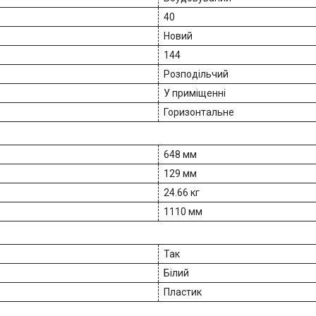
40
Новий
144
Розподільчий
У приміщенні
Горизонтальне
648 мм
129 мм
24.66 кг
1110 мм
Так
Білий
Пластик