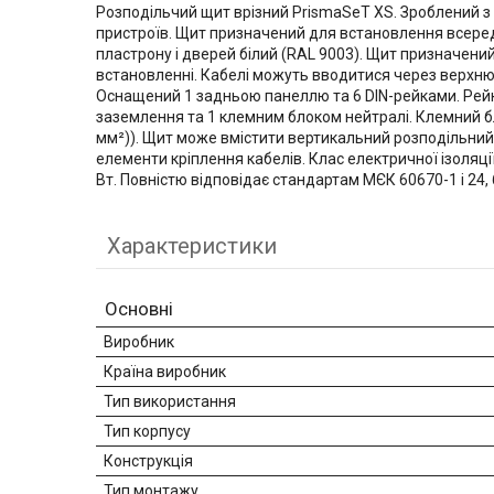
Розподільчий щит врізний PrismaSeT XS. Зроблений з м
пристроїв. Щит призначений для встановлення всереди
пластрону і дверей білий (RAL 9003). Щит призначени
встановленні. Кабелі можуть вводитися через верхню
Оснащений 1 задньою панеллю та 6 DIN-рейками. Рейк
заземлення та 1 клемним блоком нейтралі. Клемний бл
мм²)). Щит може вмістити вертикальний розподільний 
елементи кріплення кабелів. Клас електричної ізоляції 
Вт. Повністю відповідає стандартам МЄК 60670-1 і 24, 61
Характеристики
Основні
Виробник
Країна виробник
Тип використання
Тип корпусу
Конструкція
Тип монтажу