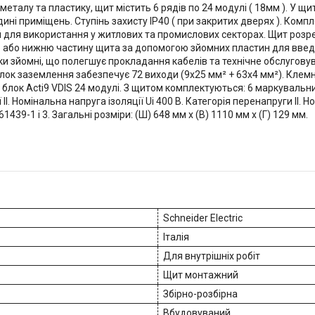
еталу та пластику, щит містить 6 рядів по 24 модулі ( 18мм ). У щ
ні приміщень. Ступінь захисту IP40 ( при закритих дверях ). Комп
й для використання у житлових та промислових секторах. Щит розреб
 або нижню частину щита за допомогою зйомних пластин для введе
и зйомні, що полегшує прокладання кабелів та технічне обслугову
ок заземлення забезпечує 72 виходи (9x25 мм² + 63x4 мм²). Клемни
блок Acti9 VDIS 24 модулі. З щитом комплектуються: 6 маркувальних
II. Номінальна напруга ізоляції Ui 400 В. Категорія перенапруги II.
439-1 і 3. Загальні розміри: (Ш) 648 мм x (В) 1110 мм x (Г) 129 мм.
Schneider Electric
Італія
Для внутрішніх робіт
Щит монтажний
Збірно-розбірна
Вбудовуваний