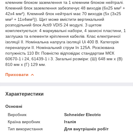
клемним блоком заземлення та 1 клемним блоком нейтралі.
Клемний блок заземлення забезпечує 48 виходів (6x25 мм² +
42x4 мм²). Клемний блок нейтралі має 70 виходів (5x (3x25
мм² + 11x4мм²)). Щит може вмістити вертикальний
розподільний блок Acti9 VDIS 24 модулі. З щитом
комплектуються: 4 маркувальні набори, 4 захисні пластини, 1
заглушка та елементи кріплення кабелів. Клас електричної
ізоляції II. Номінальна напруга ізоляції Ui 400 В. Категорія
перенапруги II. Номінальний струм In 125А. Розсіювана
потужність 110 Вт. Повністю відповідає стандартам МЄК
60670-1 і 24, 61439-1 і 3. Загальні розміри: (Ш) 648 мм x (В)
810 мм x (Г) 129 мм.
Приховати
Характеристики
Основні
Виробник
Schneider Electric
Країна виробник
Італія
Тип використання
Для внутрішніх робіт