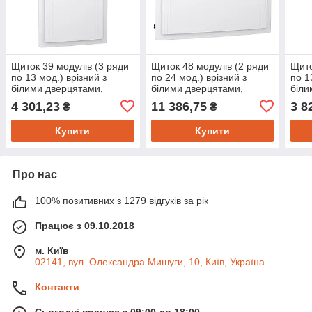
Щиток 39 модулів (3 ряди
Щиток 48 модулів (2 ряди
Щито
по 13 мод.) врізний з
по 24 мод.) врізний з
по 1
білими дверцятами,
білими дверцятами,
біли
Schneider Electric серія
Schneider Electric серія
Schn
4 301,23
11 386,75
3 8
₴
₴
PrismaSeT XS, LVSXN313
PrismaSeT XS, LVSXN224
Pris
Купити
Купити
Про нас
100% позитивних з 1279 відгуків за рік
Працює з 09.10.2018
м. Київ
02141, вул. Олександра Мишуги, 10, Київ, Україна
Контакти
Сьогодні працює з 09:00 до 18:00