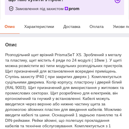
Замовлення під захистом
Опис
Характеристики
Доставка
Оплата
Умови п
Опис
Розподільчий щит врізний PrismaSeT XS. Зроблений з металу
та пластику, щит містить 4 ряди по 24 модулі ( 18мм ). У щиті
можна розмістити всі типи модульних розподільних пристроїв.
Щит призначений для встановлення всередині приміщень.
Ступінь захисту IP40 ( при закритих дверях ). Комплектується
суцільними дверима. Колір корпусу, пластрону і дверей білий
(RAL 9003). Щит призначений для використання у житлових та
промислових секторах. Щит розреблено для електриків, він
ергономічний та гнучкий у встановленні. Кабелі можуть
вводитися через верхню або нижню частину щита за
допомогою зйомних пластин для введення кабелів. Можливо
вводити кабелі та шини. Оснащений 1 задньою панеллю та 4
DIN-рейками. Рейки зйомні, що полегшує прокладання
кабелів та технічне обслуговування. Комплектується з 1