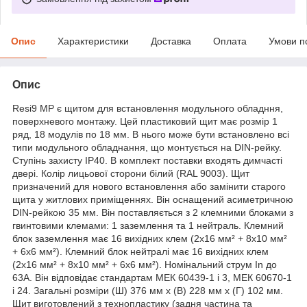
Опис
Характеристики
Доставка
Оплата
Умови п
Опис
Resi9 MP є щитом для встановлення модульного обладння,
поверхневого монтажу. Цей пластиковий щит має розмір 1
ряд, 18 модулів по 18 мм. В нього може бути встановлено всі
типи модульного обладнання, що монтується на DIN-рейку.
Ступінь захисту IP40. В комплект поставки входять димчасті
двері. Колір лицьової сторони білий (RAL 9003). Щит
призначений для нового встановлення або замінити старого
щита у житлових приміщеннях. Він оснащений асиметричною
DIN-рейкою 35 мм. Він поставляється з 2 клемними блоками з
гвинтовими клемами: 1 заземлення та 1 нейтраль. Клемний
блок заземлення має 16 вихідних клем (2x16 мм² + 8x10 мм²
+ 6x6 мм²). Клемний блок нейтралі має 16 вихідних клем
(2x16 мм² + 8x10 мм² + 6x6 мм²). Номінальний струм In до
63А. Він відповідає стандартам МЕК 60439-1 і 3, МЕК 60670-1
і 24. Загальні розміри (Ш) 376 мм x (В) 228 мм x (Г) 102 мм.
Щит виготовлений з технопластику (задня частина та