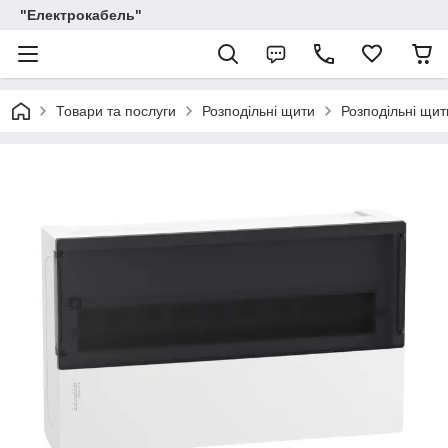
"Електрокабель"
Товари та послуги
Розподільні щити
Розподільні щити