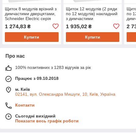
Щиток 8 модулів врізний з
Щиток 12 модулів (2 ряди
Щито
димчастими дверцятами,
по 12 модулів) накладний
по 1
Schneider Electric серія
з димчастими
димч
Resi9 MP, MIP22108S
дверцятами, Schneider
Schn
1 274,83
1 935,02
2 7
₴
₴
Electric серія Resi9 MP,
Resi
MIP12212S
Купити
Купити
Про нас
100% позитивних з 1283 відгуків за рік
Працює з 09.10.2018
м. Київ
02141, вул. Олександра Мишуги, 10, Київ, Україна
Контакти
Сьогодні вихідний
Показати весь графік роботи