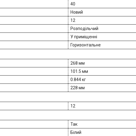
40
Новий
12
Розподільчий
У приміщенні
Горизонтальне
268 мм
101.5 мм
0.844 кг
228 мм
12
Так
Білий