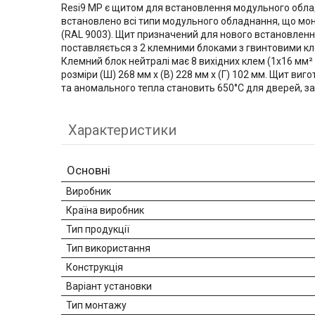
Resi9 MP є щитом для встановлення модульного облад
встановлено всі типи модульного обладнання, що монту
(RAL 9003). Щит призначений для нового встановленн
поставляється з 2 клемними блоками з гвинтовими кле
Клемний блок нейтралі має 8 вихідних клем (1x16 мм² +
розміри (Ш) 268 мм x (В) 228 мм x (Г) 102 мм. Щит виг
та аномального тепла становить 650°C для дверей, зад
Характеристики
Основні
Виробник
Країна виробник
Тип продукції
Тип використання
Конструкція
Варіант установки
Тип монтажу