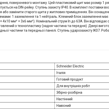
ння, поверхневого монтажу. Цей пластиковий щит має розмір 1 ряд
ється на DIN-рейку. Ступінь захисту IP40. В комплект поставки вхо
я або замінити старого щита у житлових приміщеннях. Він оснащен
мами: 1 заземлення та 1 нейтраль. Клемний блок заземлення має 8 
 4x10 мм² + 3x6 мм²). Номінальний струм In до 63А. Він відповідає с
отовлений з технопластику (задня частина та передня). Двері вигото
ньої частини та передньої панелі. Ступінь ударозахисту IK07. Робо
Schneider Electric
Італія
Готовий продукт
Для внутрішніх робіт
Збірно-розбірна
Настінний
Навісний