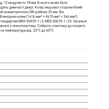
, 12 модулів по 18 мм. В нього може бути
дять димчасті двері. Колір лицьової сторони білий
ий асиметричною DIN-рейкою 35 мм. Він
вихідних клем (1x16 мм² + 4x10 мм² + 3x6 мм²).
тандартам МЕК 60439-1 і 3, МЕК 60670-1 і 24. Загальні
влені з технопластику. Стійкість пластику до полум'я
ча температура від -25°C до 60°C.