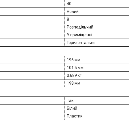
40
Новий
8
Розподільчий
У приміщенні
Горизонтальне
196 мм
101.5 мм
0.689 кг
198 мм
Так
Білий
Пластик