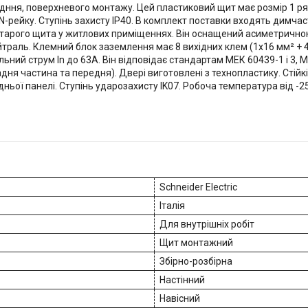
ння, поверхневого монтажу. Цей пластиковий щит має розмір 1 ряд
-рейку. Ступінь захисту IP40. В комплект поставки входять димчаст
тарого щита у житлових приміщеннях. Він оснащений асиметричною
траль. Клемний блок заземлення має 8 вихідних клем (1x16 мм² + 4
ьний струм In до 63А. Він відповідає стандартам МЕК 60439-1 і 3, МЕ
адня частина та передня). Двері виготовлені з технопластику. Стій
ньої панелі. Ступінь ударозахисту IK07. Робоча температура від -25
Schneider Electric
Італія
Для внутрішніх робіт
Щит монтажний
Збірно-розбірна
Настінний
Навісний