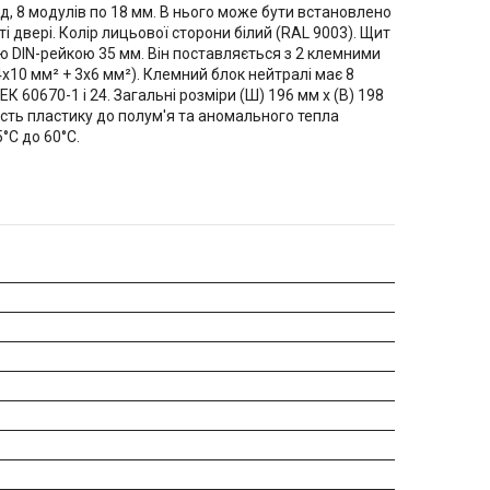
, 8 модулів по 18 мм. В нього може бути встановлено
і двері. Колір лицьової сторони білий (RAL 9003). Щит
 DIN-рейкою 35 мм. Він поставляється з 2 клемними
x10 мм² + 3x6 мм²). Клемний блок нейтралі має 8
К 60670-1 і 24. Загальні розміри (Ш) 196 мм x (В) 198
кість пластику до полум'я та аномального тепла
°C до 60°C.