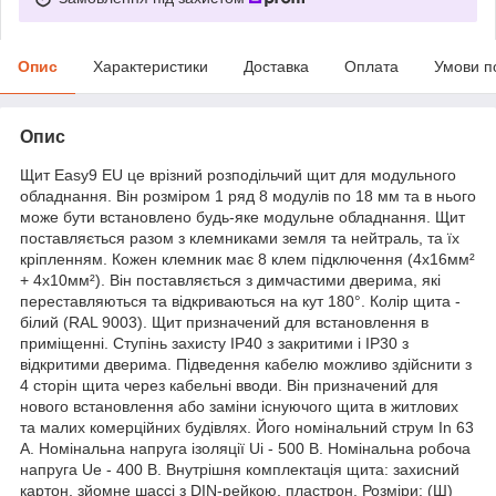
Опис
Характеристики
Доставка
Оплата
Умови п
Опис
Щит Easy9 EU це врізний розподільчий щит для модульного
обладнання. Він розміром 1 ряд 8 модулів по 18 мм та в нього
може бути встановлено будь-яке модульне обладнання. Щит
поставляється разом з клемниками земля та нейтраль, та їх
кріпленням. Кожен клемник має 8 клем підключення (4x16мм²
+ 4x10мм²). Він поставляється з димчастими дверима, які
переставляються та відкриваються на кут 180°. Колір щита -
білий (RAL 9003). Щит призначений для встановлення в
приміщенні. Ступінь захисту IP40 з закритими і IP30 з
відкритими дверима. Підведення кабелю можливо здійснити з
4 сторін щита через кабельні вводи. Він призначений для
нового встановлення або заміни існуючого щита в житлових
та малих комерційних будівлях. Його номінальний струм In 63
А. Номінальна напруга ізоляції Ui - 500 В. Номінальна робоча
напруга Ue - 400 В. Внутрішня комплектація щита: захисний
картон, зйомне шассі з DIN-рейкою, пластрон. Розміри: (Ш)