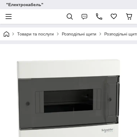
"Електрокабель"
Товари та послуги
Розподільні щити
Розподільні щити