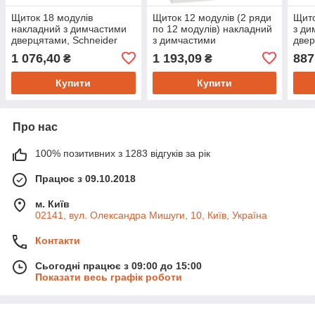
Щиток 18 модулів
Щиток 12 модулів (2 ряди
Щито
накладний з димчастими
по 12 модулів) накладний
з ди
дверцятами, Schneider
з димчастими
двер
Electric серія Easy9 EU,
дверцятами, Schneider
Elec
1 076,40
1 193,09
887
₴
₴
EZ9EUC118
Electric серія Easy9 EU,
EZ9
EZ9EUC212
Купити
Купити
Про нас
100% позитивних з 1283 відгуків за рік
Працює з 09.10.2018
м. Київ
02141, вул. Олександра Мишуги, 10, Київ, Україна
Контакти
Сьогодні працює з 09:00 до 15:00
Показати весь графік роботи