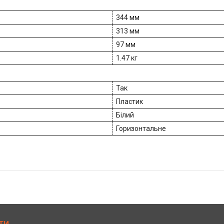
344 мм
313 мм
97 мм
1.47 кг
Так
Пластик
Білий
Горизонтальне