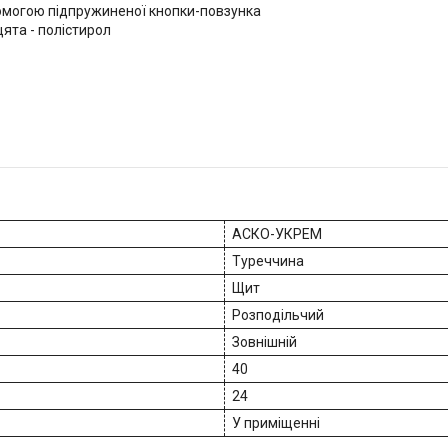
помогою підпружиненої кнопки-повзунка
ята - полістирол
АСКО-УКРЕМ
Туреччина
Щит
Розподільчий
Зовнішній
40
24
У приміщенні