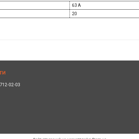
63 А
20
 712-02-03