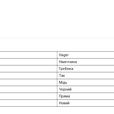
Hager
Німеччина
Гребінка
Так
Мідь
Чорний
Пряма
Новий