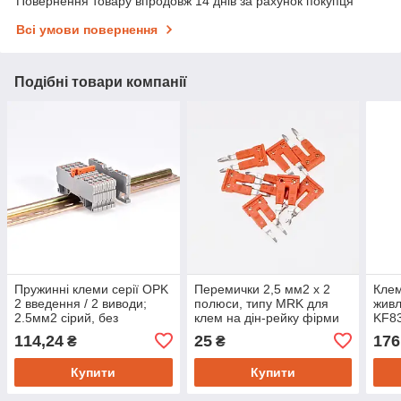
Повернення товару впродовж 14 днів за рахунок покупця
Всі умови повернення
Подібні товари компанії
Пружинні клеми серії OPK
Перемички 2,5 мм2 х 2
Кле
2 введення / 2 виводи;
полюси, типу МRK для
жив
2.5мм2 сірий, без
клем на дін-рейку фірми
KF83
розмикача, Onka
ONKA.
114,24
25
176
₴
₴
Купити
Купити