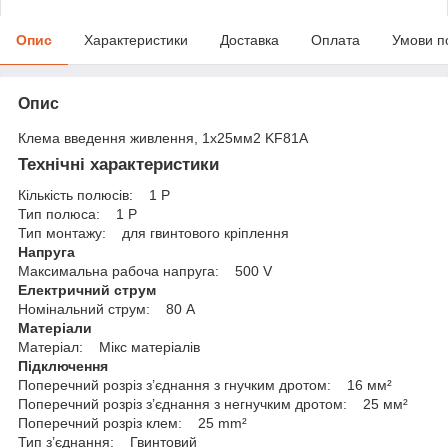
Опис
Характеристики
Доставка
Оплата
Умови п
Опис
Клема введення живлення, 1х25мм2 KF81A
Технічні характеристики
Кількість полюсів: 1 P
Тип полюса: 1 P
Тип монтажу: для гвинтового кріплення
Напруга
Максимальна рабоча напруга: 500 V
Електричний струм
Номінальний струм: 80 A
Матеріали
Матеріал: Мікс матеріалів
Підключення
Поперечний розріз з’єднання з гнучким дротом: 16 мм²
Поперечний розріз з’єднання з негнучким дротом: 25 мм²
Поперечний розріз клем: 25 mm²
Тип з’єднання: Гвинтовий