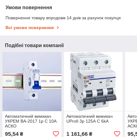
Умови повернення
Повернення товару впродовж 14 днів за рахунок покупця
Всі умови повернення
Подібні товари компанії
Автоматичний вимикач
Автоматичний вимикач
Авто
УКРЕМ ВА-2017 1р С 10А
UProfi 3р 125А C 6kА
УКРЕ
АСКО
АСК
95,54
1 161,66
95,
₴
₴