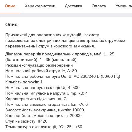
Опис
Характеристики
Доставка
Оплата
Умови п
Опис
Призначені для оперативних комутацій і захисту
низьковольтних електричних ланцюгів від тривалих струмових
перевантажень і струмів короткого замикання.
Діапазон перерізів приєднувальних проводів, мм²: 1...25
(багатожильний), 1...35 (монолітний)
Режим експлуатації: безперервний
Номінальний робочий струм Ie, A: 80
Номінальна робоча напруга Ue, В: АС 230/240 В (50/60 Гц)
Кількість полюсів: 1
Номінальна напруга ізоляції Ui, В: 500
Номінальна імпульсна напруга Uimp, кВ: 4
Характеристика відключення: С
Номінальна вимикаюча здатність Icn, кА: 6
Зносостійкість електрична, циклів: 10000
Зносостійкість механічна, циклів: 20000
Ступінь захисту: IP 20
Температура експлуатації, °С: -25...+60