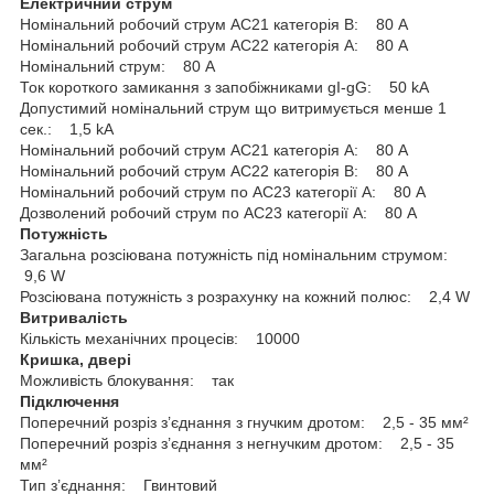
Електричний струм
Номінальний робочий струм АС21 категорія В: 80 A
Номінальний робочий струм АС22 категорія А: 80 A
Номінальний струм: 80 A
Ток короткого замикання з запобіжниками gI-gG: 50 kA
Допустимий номінальний струм що витримується менше 1
сек.: 1,5 kA
Номінальний робочий струм АС21 категорія А: 80 A
Номінальний робочий струм АС22 категорія В: 80 A
Номінальний робочий струм по АС23 категорії А: 80 A
Дозволений робочий струм по АС23 категорії А: 80 A
Потужність
Загальна розсіювана потужність під номінальним струмом:
9,6 W
Розсіювана потужність з розрахунку на кожний полюс: 2,4 W
Витривалість
Кількість механічних процесів: 10000
Кришка, двері
Можливість блокування: так
Підключення
Поперечний розріз з’єднання з гнучким дротом: 2,5 - 35 мм²
Поперечний розріз з’єднання з негнучким дротом: 2,5 - 35
мм²
Тип з’єднання: Гвинтовий