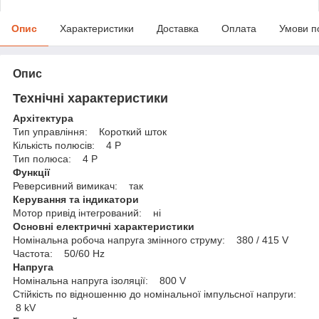
Опис
Характеристики
Доставка
Оплата
Умови п
Опис
Технічні характеристики
Архітектура
Тип управління: Короткий шток
Кількість полюсів: 4 P
Тип полюса: 4 P
Функції
Реверсивний вимикач: так
Керування та індикатори
Мотор привід інтегрований: ні
Основні електричні характеристики
Номінальна робоча напруга змінного струму: 380 / 415 V
Частота: 50/60 Hz
Напруга
Номінальна напруга ізоляції: 800 V
Стійкість по відношенню до номінальної імпульсної напруги:
8 kV