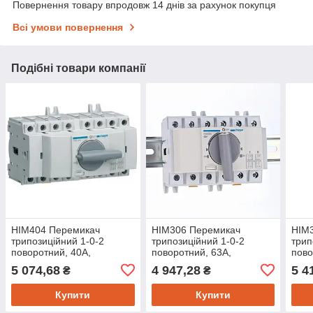
Повернення товару впродовж 14 днів за рахунок покупця
Всі умови повернення
Подібні товари компанії
HIM404 Перемикач
HIM306 Перемикач
HIM
трипозиційний 1-0-2
трипозиційний 1-0-2
трип
поворотний, 40А,
поворотний, 63А,
пово
400/690В, 4п, 7м, Hager
400/690В, 3п, 6м, Hager
400/
5 074,68
4 947,28
5 4
₴
₴
Купити
Купити