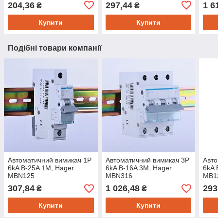
204,36
297,44
1 6
₴
₴
Купити
Купити
Подібні товари компанії
Автоматичний вимикач 1P
Автоматичний вимикач 3P
Авто
6kA B-25A 1M, Hager
6kA B-16A 3M, Hager
6kA 
MBN125
MBN316
MB1
307,84
1 026,48
293
₴
₴
Купити
Купити