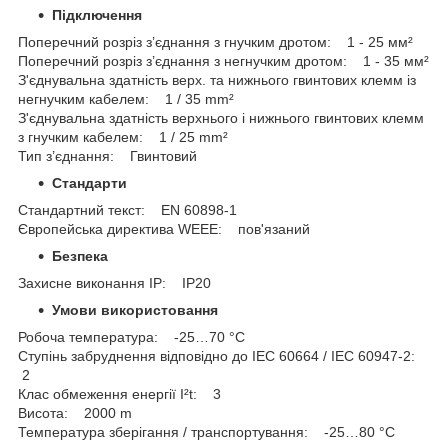
Підключення
Поперечний розріз з’єднання з гнучким дротом: 1 - 25 мм²
Поперечний розріз з’єднання з негнучким дротом: 1 - 35 мм²
З'єднувальна здатність верх. та нижнього гвинтових клемм із
негнучким кабелем: 1 / 35 mm²
З'єднувальна здатність верхнього і нижнього гвинтових клемм
з гнучким кабелем: 1 / 25 mm²
Тип з’єднання: Гвинтовий
Стандарти
Стандартний текст: EN 60898-1
Європейська директива WEEE: пов'язаний
Безпека
Захисне виконання ІР: IP20
Умови використовання
Робоча температура: -25…70 °C
Ступінь забруднення відповідно до IEC 60664 / IEC 60947-2:
2
Клас обмеження енергії I²t: 3
Висота: 2000 m
Температура зберігання / транспортування: -25…80 °C