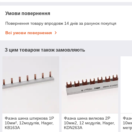
Умови повернення
Повернення товару впродовж 14 днів за рахунок покупця
Всі умови повернення
З цим товаром також замовляють
Фазна шина штиркова 1P
Фазна шина вилкова 2P
Фазн
10мм², 12модулів, Hager,
10мм2, 12 модулів, Hager,
10мм
KB163A
KDN263A
метр