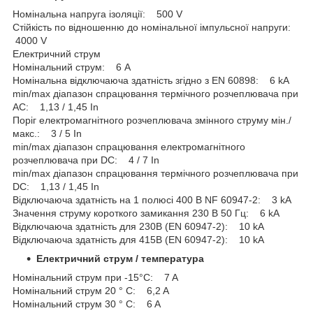
Номінальна напруга ізоляції: 500 V
Стійкість по відношенню до номінальної імпульсної напруги:
4000 V
Електричний струм
Номінальний струм: 6 A
Номінальна відключаюча здатність згідно з EN 60898: 6 kA
min/max діапазон спрацювання термічного розчеплювача при
АC: 1,13 / 1,45 In
Поріг електромагнітного розчеплювача змінного струму мін./
макс.: 3 / 5 In
min/max діапазон спрацювання електромагнітного
розчеплювача при DC: 4 / 7 In
min/max діапазон спрацювання термічного розчеплювача при
DC: 1,13 / 1,45 In
Відключаюча здатність на 1 полюсі 400 В NF 60947-2: 3 kA
Значення струму короткого замикання 230 В 50 Гц: 6 kA
Відключаюча здатність для 230В (EN 60947-2): 10 kA
Відключаюча здатність для 415В (EN 60947-2): 10 kA
Електричний струм / температура
Номінальний струм при -15°C: 7 A
Номінальний струм 20 ° C: 6,2 A
Номінальний струм 30 ° C: 6 A