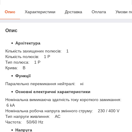
Опис
Характеристики
Доставка
Оплата
Умови п
Опис
Архітектура
Кількість захищених полюсів: 1
Кількість полюсів: 1 P
Тип полюса: 1 P
Крива: B
Функції
Паралельно перемикання нейтралі: ні
Основні електричні характеристики
Номінальна вимикаюча здатність току короткого замикання:
6 kA
Номінальна робоча напруга змінного струму: 230 / 400 V
Тип напруги живлиння: AC
Частота: 50/60 Hz
Напруга