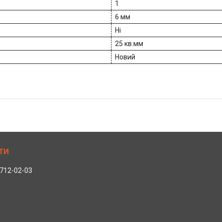
1
6 мм
Ні
25 кв.мм
Новий
 712-02-03