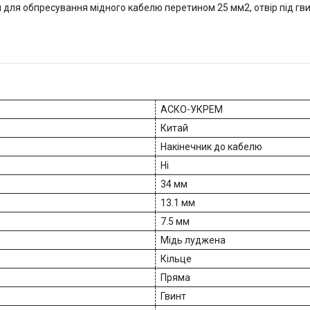
для обпресування мідного кабелю перетином 25 мм2, отвір під гв
АСКО-УКРЕМ
Китай
Накінечник до кабелю
Ні
34 мм
13.1 мм
7.5 мм
Мідь луджена
Кільце
Пряма
Гвинт