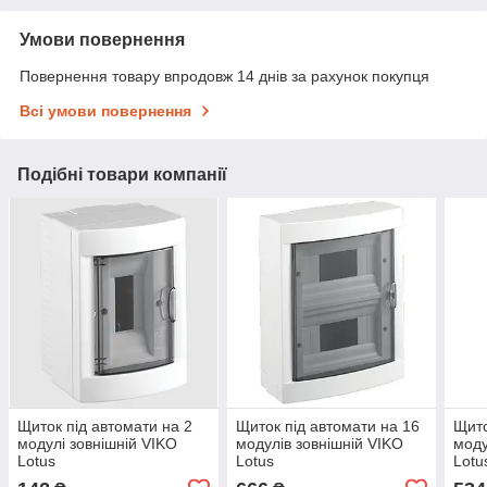
Умови повернення
Повернення товару впродовж 14 днів за рахунок покупця
Всі умови повернення
Подібні товари компанії
Щиток під автомати на 2
Щиток під автомати на 16
Щито
модулі зовнішній VIKO
модулів зовнішній VIKO
моду
Lotus
Lotus
Lotu