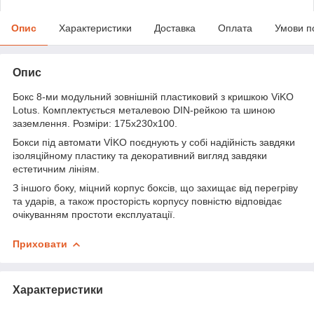
Опис
Характеристики
Доставка
Оплата
Умови п
Опис
Бокс 8-ми модульний зовнішній пластиковий з кришкою ViKO
Lotus. Комплектується металевою DIN-рейкою та шиною
заземлення. Розміри: 175х230х100.
Бокси під автомати VİKO поєднують у собі надійність завдяки
ізоляційному пластику та декоративний вигляд завдяки
естетичним лініям.
З іншого боку, міцний корпус боксів, що захищає від перегріву
та ударів, а також просторість корпусу повністю відповідає
очікуванням простоти експлуатації.
Приховати
Характеристики