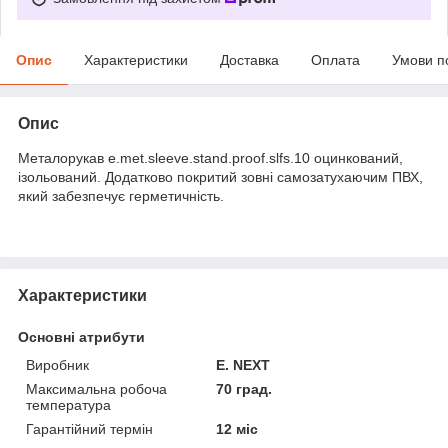
Опис
Характеристики
Доставка
Оплата
Умови п
Опис
Металорукав e.met.sleeve.stand.proof.slfs.10 оцинкований,
ізольований. Додатково покритий зовні самозатухаючим ПВХ,
який забезпечує герметичність.
Характеристики
Основні атрибути
Виробник
E. NEXT
Максимальна робоча
70 град.
температура
Гарантійний термін
12 міс