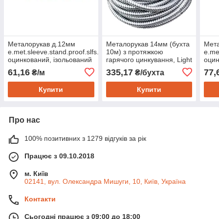
Металорукав д.12мм
Металорукав 14мм (бухта
Мета
e.met.sleeve.stand.proof.slfs.12
10м) з протяжкою
e.me
оцинкований, ізольований
гарячого цинкування, Light
оцин
(100м)
(100
61,16
335,17
77,
₴/м
₴/бухта
Купити
Купити
Про нас
100% позитивних з 1279 відгуків за рік
Працює з 09.10.2018
м. Київ
02141, вул. Олександра Мишуги, 10, Київ, Україна
Контакти
Сьогодні працює з 09:00 до 18:00