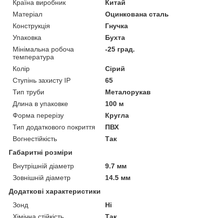
Країна виробник
Китай
Матеріал
Оцинкована сталь
Конструкція
Гнучка
Упаковка
Бухта
Мінімальна робоча
-25 град.
температура
Колір
Сірий
Ступінь захисту IP
65
Тип труби
Металорукав
Длина в упаковке
100 м
Форма перерізу
Кругла
Тип додаткового покриття
ПВХ
Вогнестійкість
Так
Габаритні розміри
Внутрішній діаметр
9.7 мм
Зовнішній діаметр
14.5 мм
Додаткові характеристики
Зонд
Ні
Хімічна стійкість
Так