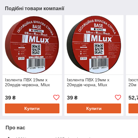
Подібні товари компанії
Ізолента ПВХ 19мм х
Ізолента ПВХ 19мм х
Ізос
20ярдів червона, Mlux
20ярдів чорна, Mlux
20м
39
39
52,
₴
₴
Купити
Купити
Про нас