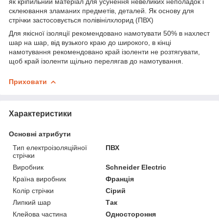
як кріпильний матеріал для усунення невеликих неполадок і
склеювання зламаних предметів, деталей. Як основу для
стрічки застосовується полівінілхлорид (ПВХ)
Для якісної ізоляції рекомендовано намотувати 50% в нахлест
шар на шар, від вузького краю до широкого, в кінці
намотування рекомендовано край ізоленти не розтягувати,
щоб край ізоленти щільно перелягав до намотування.
Приховати
Характеристики
Основні атрибути
Тип електроізоляційної
ПВХ
стрічки
Виробник
Schneider Electric
Країна виробник
Франція
Колір стрічки
Сірий
Липкий шар
Так
Клейова частина
Одностороння