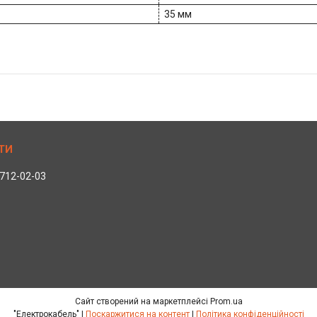
35 мм
 712-02-03
Сайт створений на маркетплейсі
Prom.ua
"Електрокабель" |
Поскаржитися на контент
|
Політика конфіденційності