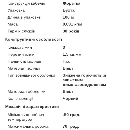
Конструкція кабелю
Жорстка
Упаковка
Бухта
Длина в упаковке
100 м
Маса
0.091 кг/м
Термін служби
30 років
Конструктивні особливості
Кількість жил
3
Перетин жили
1.5 кв.мм
Наявність ізоляції
Так
Матеріал ізоляції
Вініл
Тип зовнішньої оболонки
Знижена горючість зі
зниженим
димогазовиделеніем
Материал оболочки
Вініл
Колір ізоляції
Чорний
Механічні характеристики
Мінімальна робоча
-50 град.
температура
Максимальна робоча
70 град.