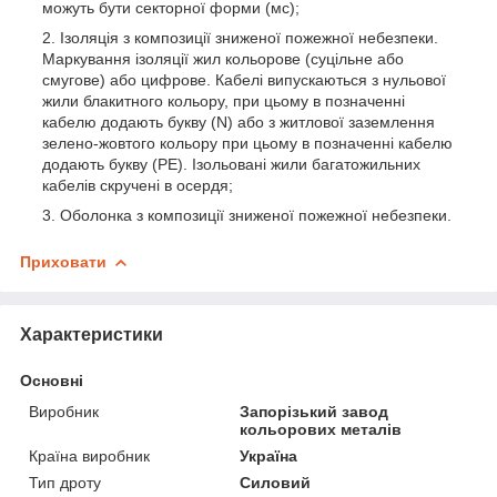
можуть бути секторної форми (мс);
Ізоляція з композиції зниженої пожежної небезпеки.
Маркування ізоляції жил кольорове (суцільне або
смугове) або цифрове. Кабелі випускаються з нульової
жили блакитного кольору, при цьому в позначенні
кабелю додають букву (N) або з житлової заземлення
зелено-жовтого кольору при цьому в позначенні кабелю
додають букву (РЕ). Ізольовані жили багатожильних
кабелів скручені в осердя;
Оболонка з композиції зниженої пожежної небезпеки.
Приховати
Характеристики
Основні
Виробник
Запорізький завод
кольорових металів
Країна виробник
Україна
Тип дроту
Силовий