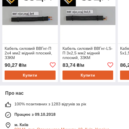
Кабель силовий ВВГнг-П
Кабель силовий ВВГнг-LS-
Кабе
2х4 мм2 мідний плоский,
П 3х2,5 мм2 мідний
5х1,
ЗЗКМ
плоский, ЗЗКМ
90,27
83,74
86,
₴/м
₴/м
Купити
Купити
Про нас
100% позитивних з 1283 відгуків за рік
Працює з 09.10.2018
м. Київ