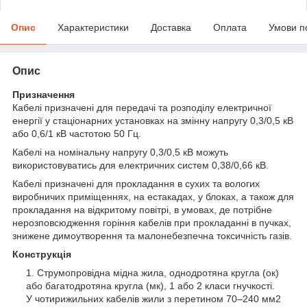
Опис
Характеристики
Доставка
Оплата
Умови п
Опис
Призначення
Кабелі призначені для передачі та розподілу електричної
енергії у стаціонарних установках на змінну напругу 0,3/0,5 кВ
або 0,6/1 кВ частотою 50 Гц.
Кабелі на номінальну напругу 0,3/0,5 кВ можуть
використовуватись для електричних систем 0,38/0,66 кВ.
Кабелі призначені для прокладання в сухих та вологих
виробничих приміщеннях, на естакадах, у блоках, а також для
прокладання на відкритому повітрі, в умовах, де потрібне
нерозповсюдження горіння кабелів при прокладанні в пучках,
знижене димоутворення та малонебезпечна токсичність газів.
Конструкція
Струмопровідна мідна жила, однодротяна кругла (ок)
або багатодротяна кругла (мк), 1 або 2 класи гнучкості.
У чотирижильних кабелів жили з перетином 70–240 мм2