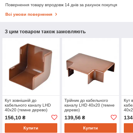
Повернення товару впродовж 14 днів за рахунок покупця
Всі умови повернення
З цим товаром також замовляють
Кут зовнішній до
Трійник до кабельного
Кут 
кабельного каналу LHD
каналу LHD 40х20 (темне
кабе
40х20 (темне дерево)
дерево)
40х2
156,10
139,56
134
₴
₴
Купити
Купити