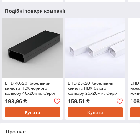
Подібні товари компанії
LHD 40x20 Кабельний
LHD 25x20 Кабельний
LHD 
канал з ПВХ чорного
канал з ПВХ білого
кана
кольору 40х20мм; Серія
кольору 25х20мм; Серія
коль
LH, довжина 2м
LH, довжина 2м
LH, 
193,96
159,51
108
₴
₴
Купити
Купити
Про нас