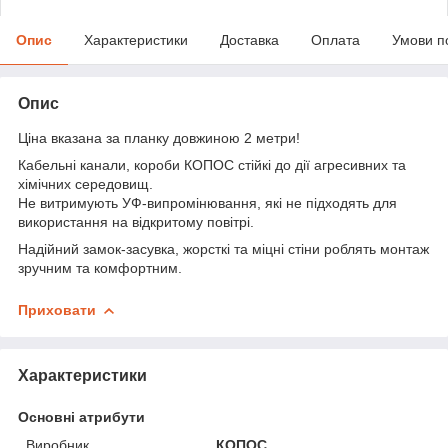
Опис
Характеристики
Доставка
Оплата
Умови п
Опис
Ціна вказана за планку довжиною 2 метри!
Кабельні канали, короби КОПОС стійкі до дії агресивних та
хімічних середовищ.
Не витримують УФ-випромінювання, які не підходять для
використання на відкритому повітрі.
Надійний замок-засувка, жорсткі та міцні стіни роблять монтаж
зручним та комфортним.
Приховати
Характеристики
Основні атрибути
Виробник
КОПОС