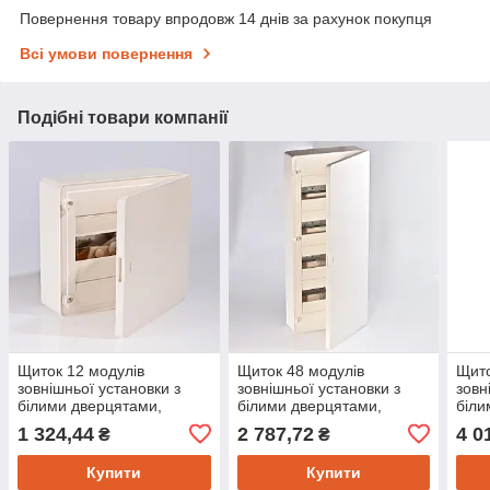
Повернення товару впродовж 14 днів за рахунок покупця
Всі умови повернення
Подібні товари компанії
Щиток 12 модулів
Щиток 48 модулів
Щито
зовнішньої установки з
зовнішньої установки з
зовн
білими дверцятами,
білими дверцятами,
біли
HAGER серія Golf,
HAGER серія Golf,
HAGE
1 324,44
2 787,72
4 0
₴
₴
VS112PD
VS412PD
VS4
Купити
Купити