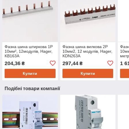
Фазна шина штиркова 1P
Фазна шина вилкова 2P
Фазн
10мм², 12модулів, Hager,
10мм2, 12 модулів, Hager,
10мм
KB163A
KDN263A
метр
204,36
297,44
1 6
₴
₴
Купити
Купити
Подібні товари компанії