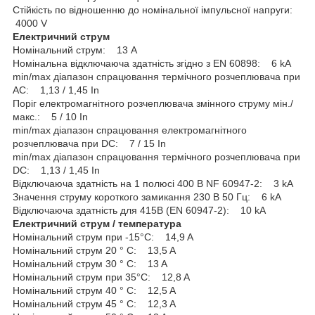
Стійкість по відношенню до номінальної імпульсної напруги:
4000 V
Електричний струм
Номінальний струм: 13 A
Номінальна відключаюча здатність згідно з EN 60898: 6 kA
min/max діапазон спрацювання термічного розчеплювача при
АC: 1,13 / 1,45 In
Поріг електромагнітного розчеплювача змінного струму мін./
макс.: 5 / 10 In
min/max діапазон спрацювання електромагнітного
розчеплювача при DC: 7 / 15 In
min/max діапазон спрацювання термічного розчеплювача при
DC: 1,13 / 1,45 In
Відключаюча здатність на 1 полюсі 400 В NF 60947-2: 3 kA
Значення струму короткого замикання 230 В 50 Гц: 6 kA
Відключаюча здатність для 415В (EN 60947-2): 10 kA
Електричний струм / температура
Номінальний струм при -15°C: 14,9 A
Номінальний струм 20 ° C: 13,5 A
Номінальний струм 30 ° C: 13 A
Номінальний струм при 35°C: 12,8 A
Номінальний струм 40 ° C: 12,5 A
Номінальний струм 45 ° C: 12,3 A