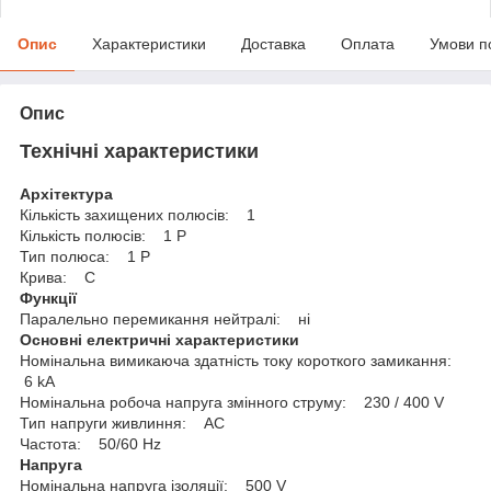
Опис
Характеристики
Доставка
Оплата
Умови п
Опис
Технічні характеристики
Архітектура
Кількість захищених полюсів: 1
Кількість полюсів: 1 P
Тип полюса: 1 P
Крива: C
Функції
Паралельно перемикання нейтралі: ні
Основні електричні характеристики
Номінальна вимикаюча здатність току короткого замикання:
6 kA
Номінальна робоча напруга змінного струму: 230 / 400 V
Тип напруги живлиння: AC
Частота: 50/60 Hz
Напруга
Номінальна напруга ізоляції: 500 V