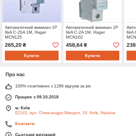
Автоматичний вимикач 1P
Автоматичний вимикач 1P
Авто
6kA C-25A 1M, Hager
6kA C-2A 1M, Hager
6kA 
MCN125
MCN102
MCN
265,20
458,64
238
₴
₴
Купити
Купити
Про нас
100% позитивних з 1286 відгуків за рік
Працює з 09.10.2018
м. Київ
02141, вул. Олександра Мишуги, 10, Київ, Україна
Контакти
Сьогодні вихідний