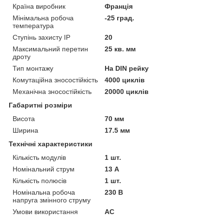
Країна виробник
Франція
Мінімальна робоча
-25 град.
температура
Ступінь захисту IP
20
Максимальний перетин
25 кв. мм
дроту
Тип монтажу
На DIN рейку
Комутаційна зносостійкість
4000 циклів
Механічна зносостійкість
20000 циклів
Габаритні розміри
Висота
70 мм
Ширина
17.5 мм
Технічні характеристики
Кількість модулів
1 шт.
Номінальний струм
13 А
Кількість полюсів
1 шт.
Номінальна робоча
230 В
напруга змінного струму
Умови використання
АС