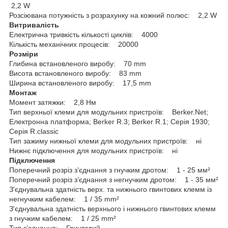
2,2 W
Розсіювана потужність з розрахунку на кожний полюс: 2,2 W
Витривалість
Електрична тривкість кількості циклів: 4000
Кількість механічних процесів: 20000
Розміри
Глибина встановленого виробу: 70 mm
Висота встановленого виробу: 83 mm
Ширина встановленого виробу: 17,5 mm
Монтаж
Момент затяжки: 2,8 Нм
Тип верхньої клеми для модульних пристроїв: Berker.Net;
Електронна платформа; Berker R.3; Berker R.1; Серія 1930;
Серія R.classic
Тип зажиму нижньої клеми для модульних пристроїв: ні
Нижнє підключення для модульних пристроїв: ні
Підключення
Поперечний розріз з’єднання з гнучким дротом: 1 - 25 мм²
Поперечний розріз з’єднання з негнучким дротом: 1 - 35 мм²
З'єднувальна здатність верх. та нижнього гвинтових клемм із
негнучким кабелем: 1 / 35 mm²
З'єднувальна здатність верхнього і нижнього гвинтових клемм
з гнучким кабелем: 1 / 25 mm²
Тип з’єднання: Гвинтовий