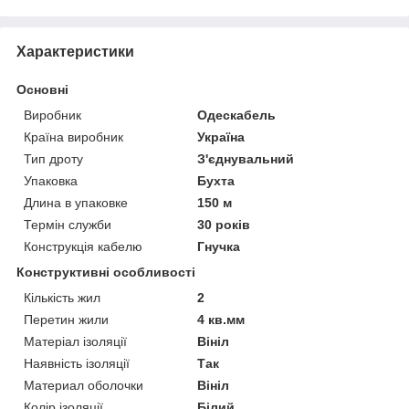
Характеристики
Основні
Виробник
Одескабель
Країна виробник
Україна
Тип дроту
З'єднувальний
Упаковка
Бухта
Длина в упаковке
150 м
Термін служби
30 років
Конструкція кабелю
Гнучка
Конструктивні особливості
Кількість жил
2
Перетин жили
4 кв.мм
Матеріал ізоляції
Вініл
Наявність ізоляції
Так
Материал оболочки
Вініл
Колір ізоляції
Білий