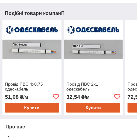
Подібні товари компанії
Провід ПВС 4х0,75
Провід ПВС 2х1
Пров
одескабель
одескабель
одес
51,08
32,54
72,
₴/м
₴/м
Купити
Купити
Про нас