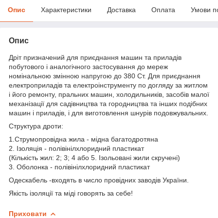
Опис
Характеристики
Доставка
Оплата
Умови п
Опис
Дріт призначений для приєднання машин та приладів
побутового і аналогічного застосування до мереж
номінальною змінною напругою до 380 Ст. Для приєднання
електроприладів та електроінструменту по догляду за житлом
і його ремонту, пральних машин, холодильників, засобів малої
механізації для садівництва та городництва та інших подібних
машин і приладів, і для виготовлення шнурів подовжувальних.
Структура дроти:
1.Струмопровідна жила - мідна багатодротяна
2. Ізоляція - полівінілхлоридний пластикат
(Кількість жил: 2; 3; 4 або 5. Ізольовані жили скручені)
3. Оболонка - полівінілхлоридний пластикат
Одескабель -входять в число провідних заводів України.
Якість ізоляції та міді говорять за себе!
Приховати