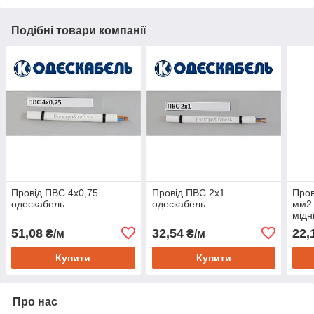
Подібні товари компанії
Провід ПВС 4х0,75
Провід ПВС 2х1
Пров
одескабель
одескабель
мм2
мідн
51,08
32,54
22,
₴/м
₴/м
Купити
Купити
Про нас