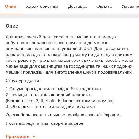
Опис
Характеристики
Доставка
Оплата
Умови п
Опис
Дріт призначений для приєднання машин та приладів
побутового і аналогічного застосування до мереж
номінальною змінною напругою до 380 Ст. Для приєднання
електроприладів та електроінструменту по догляду за житлом
і його ремонту, пральних машин, холодильників, засобів малої
механізації для садівництва та городництва та інших подібних
машин і приладів, і для виготовлення шнурів подовжувальних.
Структура дроти:
1.Струмопровідна жила - мідна багатодротяна
2. Ізоляція - полівінілхлоридний пластикат
(Кількість жил: 2; 3; 4 або 5. Ізольовані жили скручені)
3. Оболонка - полівінілхлоридний пластикат
Одескабель -входять в число провідних заводів України.
Якість ізоляції та міді говорять за себе!
Приховати