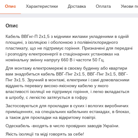
Опис
Характеристики
Доставка
Оплата
Умови п
Опис
Кабель ВВГнг-П 2х1,5 з мідними жилами укладеними в одній
площині, з ізоляцією і оболонкою з полівінілхлоридного
пластикату, що не підтримує горіння. Призначені для передачі
і розподілу електроенергії в стаціонарних установках на
номінальну змінну напругу 660 В і частоти 50 Гц.
Для монтажу електромережі в своєму будинку або квартири
вам знадобиться кабель ВВГ-Пнг 2х1.5, ВВГ-Пнг 3х1.5, ВВГ-
Пнг 3х1.5. Зручний в монтажі, електрики і самі домовласники
віддають перевагу високо-якісному кабелю у якого
властивості ізоляції не підтримує горіння, і легко вкладається
в штробу, c легкістю затягується в гофру.
Застосовуються для прокладки в сухих і вологих виробничих
приміщеннях, на спеціальних кабельних естакадах, в блоках,
а також для прокладки на відкритому повітрі.
Одескабель -входять в число провідних заводів України.
Якість ізоляції та міді говорять за себе!