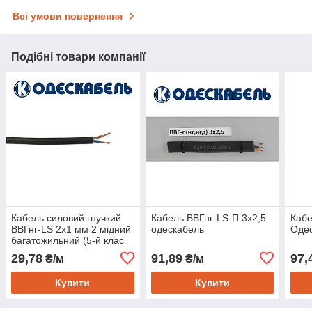
Всі умови повернення
Подібні товари компанії
Кабель силовий гнучкий
Кабель ВВГнг-LS-П 3х2,5
Кабе
ВВГнг-LS 2х1 мм 2 мідний
одескабель
Оде
багатожильний (5-й клас
гнучкості), Одескабель
29,78
91,89
97,
₴/м
₴/м
Купити
Купити