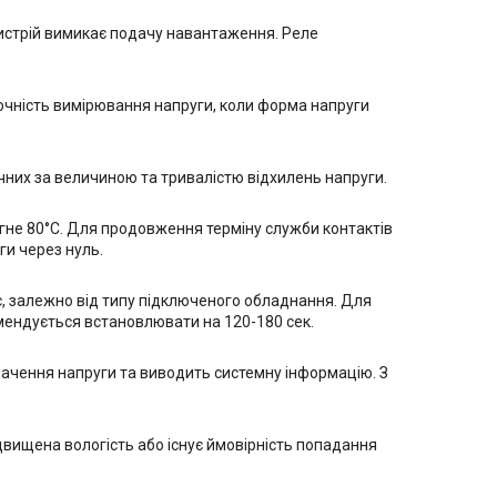
пристрій вимикає подачу навантаження. Реле
очність вимірювання напруги, коли форма напруги
них за величиною та тривалістю відхилень напруги.
ягне 80°С. Для продовження терміну служби контактів
ги через нуль.
 с, залежно від типу підключеного обладнання. Для
мендується встановлювати на 120-180 сек.
ачення напруги та виводить системну інформацію. З
вищена вологість або існує ймовірність попадання