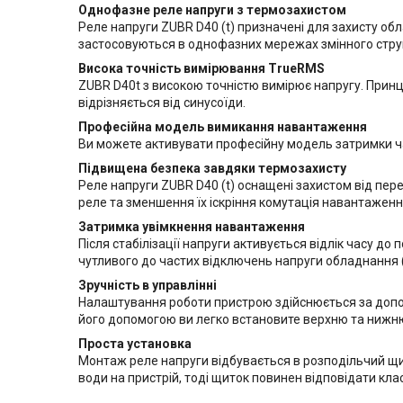
Однофазне реле напруги з термозахистом
Реле напруги ZUBR D40 (t) призначені для захисту об
застосовуються в однофазних мережах змінного стру
Висока точність вимірювання TrueRMS
ZUBR D40t з високою точністю вимірює напругу. Прин
відрізняється від синусоїди.
Професійна модель вимикання навантаження
Ви можете активувати професійну модель затримки ча
Підвищена безпека завдяки термозахисту
Реле напруги ZUBR D40 (t) оснащені захистом від пер
реле та зменшення їх іскріння комутація навантажен
Затримка увімкнення навантаження
Після стабілізації напруги активується відлік часу д
чутливого до частих відключень напруги обладнання 
Зручність в управлінні
Налаштування роботи пристрою здійснюється за допо
його допомогою ви легко встановите верхню та нижн
Проста установка
Монтаж реле напруги відбувається в розподільчий щи
води на пристрій, тоді щиток повинен відповідати клас