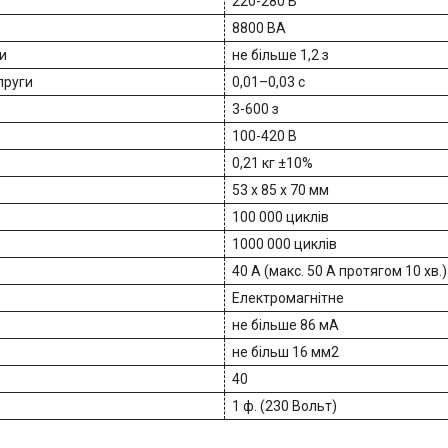
220-280 В
8800 ВА
и
не більше 1,2 з
пруги
0,01–0,03 с
3-600 з
100-420 В
0,21 кг ±10%
53 х 85 х 70 мм
100 000 циклів
1000 000 циклів
40 А (макс. 50 А протягом 10 хв.)
Електромагнітне
не більше 86 мА
не більш 16 мм2
40
1 ф. (230 Вольт)