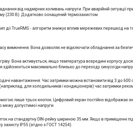
ладнання від надмірних коливань напруги. При аварійній ситуації 
му (230 В). Додатково оснащений термозахистом.
цип дії TrueRMS - алгоритм знижує вплив мережевих перешкод на т
су вимкнення. Вона дозволяє не відключати обладнання за безпеч
егріву. Вона активується, якщо температура всередині корпусу дос
ня здійснюється максимально близько до переходу синусоїди напру
о подачі навантаження. Час затримки можна встановити від 3 до 600
(наприклад, для холодильників і кондиціонерів) час затримки реко
могою лише трьох кнопок. Цифровий екран постійно відображає зн
ю межу допустимої напруги.
ток на стандартну DIN-рейку шириною 35 мм. Якщо в приміщенні під
у захисту IP55 (згідно з ГОСТ 14254).