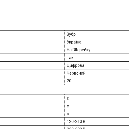
Зубр
Україна
На DIN рейку
Так
Цифрова
Червоний
20
є
є
є
120-210 В